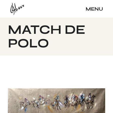
Skip
to
MENU
the
content
MATCH DE
POLO