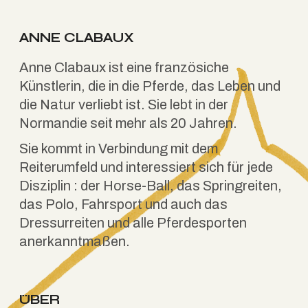
ANNE CLABAUX
Anne Clabaux ist eine französiche
Künstlerin, die in die Pferde, das Leben und
die Natur verliebt ist. Sie lebt in der
Normandie seit mehr als 20 Jahren.
Sie kommt in Verbindung mit dem
Reiterumfeld und interessiert sich für jede
Disziplin : der Horse-Ball, das Springreiten,
das Polo, Fahrsport und auch das
Dressurreiten und alle Pferdesporten
anerkanntmaßen.
ÜBER