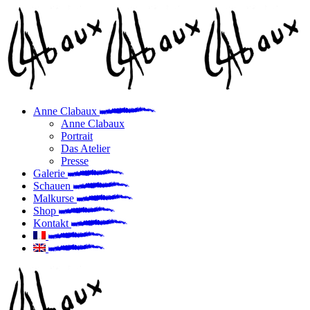
Skip
to
the
content
Anne Clabaux
Anne Clabaux
Portrait
Das Atelier
Presse
Galerie
Schauen
Malkurse
Shop
Kontakt