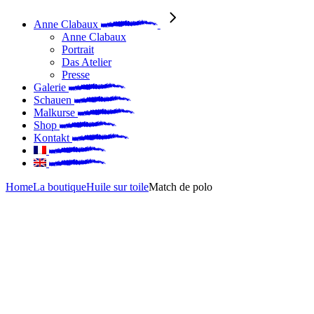
Anne Clabaux
Anne Clabaux
Portrait
Das Atelier
Presse
Galerie
Schauen
Malkurse
Shop
Kontakt
Home
La boutique
Huile sur toile
Match de polo