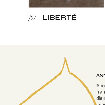
LIBERTÉ
AN
Anne
fran
die 
Leb