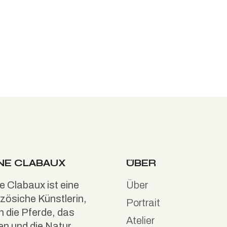
NE CLABAUX
ÜBER
 Clabaux ist eine
Über
zösiche Künstlerin,
Portrait
in die Pferde, das
Atelier
en und die Natur