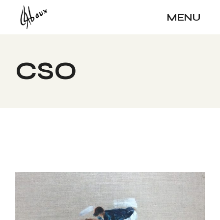
Skip
to
MENU
the
content
CSO