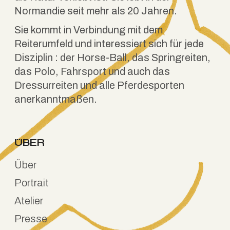
Normandie seit mehr als 20 Jahren.
Sie kommt in Verbindung mit dem
Reiterumfeld und interessiert sich für jede
Disziplin : der Horse-Ball, das Springreiten,
das Polo, Fahrsport und auch das
Dressurreiten und alle Pferdesporten
anerkanntmaßen.
ÜBER
Über
Portrait
Atelier
Presse