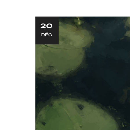
20
DÉC