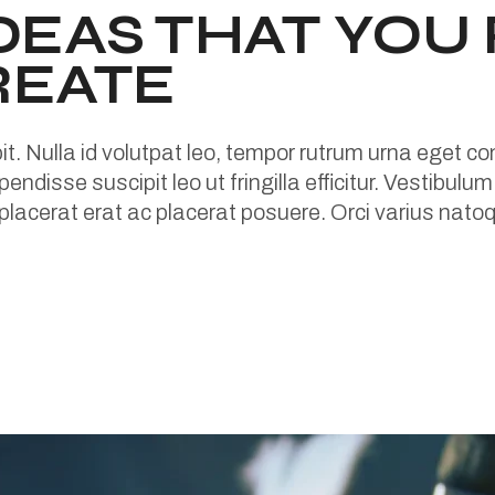
DEAS THAT YOU 
REATE
pit. Nulla id volutpat leo, tempor rutrum urna eget 
endisse suscipit leo ut fringilla efficitur. Vestibulu
 placerat erat ac placerat posuere. Orci varius na