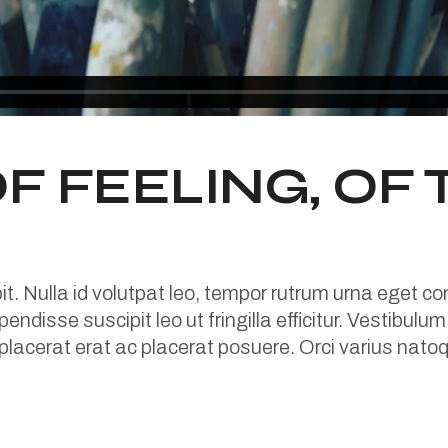
OF FEELING, OF
pit. Nulla id volutpat leo, tempor rutrum urna eget 
endisse suscipit leo ut fringilla efficitur. Vestibulu
 placerat erat ac placerat posuere. Orci varius na