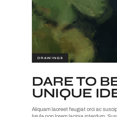
DRAWINGS
DARE TO B
UNIQUE ID
Aliquam laoreet feugiat orci ac susci
ligula non lorem lacinia interdum. Susp