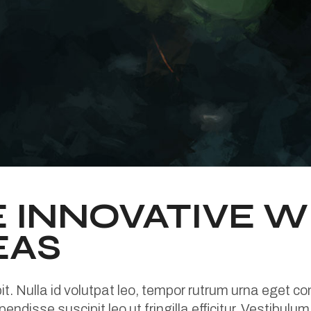
E INNOVATIVE W
EAS
pit. Nulla id volutpat leo, tempor rutrum urna eget 
endisse suscipit leo ut fringilla efficitur. Vestibulu