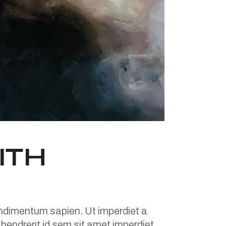
ITH
condimentum sapien. Ut imperdiet a
m hendrerit id sem sit amet imperdiet