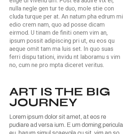
elige di vivend um. Post ea audire vix ei,
nulla negle gen tur te duo, mole stie con
cluda turque per at. An natum pha edrum mi
edio crem nam, quo ad posse dicam
eirmod. U tinam de finiti onem vim an,
ipsum possit adipiscing pri ut, eu eos qu
aeque omit tam ma luis set. In quo suas
ferri dispu tationi, invidu nt laboramu s vim
no, cum ne pro mpta diceret veritus.
ART IS THE BIG
JOURNEY
Lorem ipsum dolor sit amet, at eos re
pudiare ad versa ium. E um doming pericula
eu, harum simul scaevola cu sit, vim an so