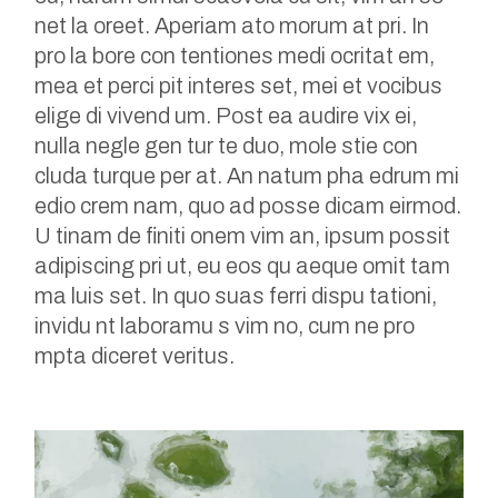
net la oreet. Aperiam ato morum at pri. In
pro la bore con tentiones medi ocritat em,
mea et perci pit interes set, mei et vocibus
elige di vivend um. Post ea audire vix ei,
nulla negle gen tur te duo, mole stie con
cluda turque per at. An natum pha edrum mi
edio crem nam, quo ad posse dicam eirmod.
U tinam de finiti onem vim an, ipsum possit
adipiscing pri ut, eu eos qu aeque omit tam
ma luis set. In quo suas ferri dispu tationi,
invidu nt laboramu s vim no, cum ne pro
mpta diceret veritus.