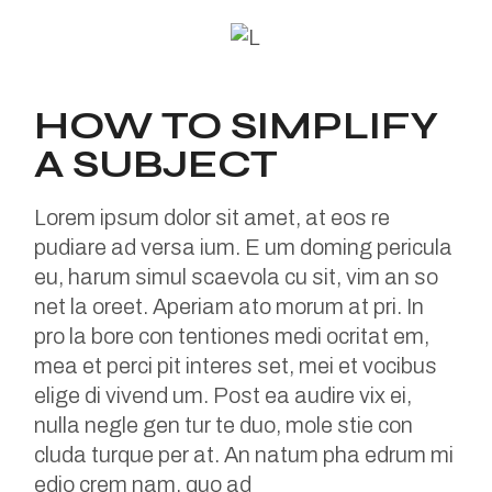
HOW TO SIMPLIFY
A SUBJECT
Lorem ipsum dolor sit amet, at eos re
pudiare ad versa ium. E um doming pericula
eu, harum simul scaevola cu sit, vim an so
net la oreet. Aperiam ato morum at pri. In
pro la bore con tentiones medi ocritat em,
mea et perci pit interes set, mei et vocibus
elige di vivend um. Post ea audire vix ei,
nulla negle gen tur te duo, mole stie con
cluda turque per at. An natum pha edrum mi
edio crem nam, quo ad