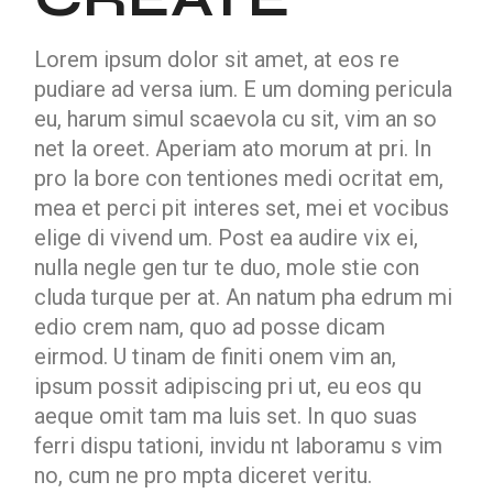
Lorem ipsum dolor sit amet, at eos re
pudiare ad versa ium. E um doming pericula
eu, harum simul scaevola cu sit, vim an so
net la oreet. Aperiam ato morum at pri. In
pro la bore con tentiones medi ocritat em,
mea et perci pit interes set, mei et vocibus
elige di vivend um. Post ea audire vix ei,
nulla negle gen tur te duo, mole stie con
cluda turque per at. An natum pha edrum mi
edio crem nam, quo ad posse dicam
eirmod. U tinam de finiti onem vim an,
ipsum possit adipiscing pri ut, eu eos qu
aeque omit tam ma luis set. In quo suas
ferri dispu tationi, invidu nt laboramu s vim
no, cum ne pro mpta diceret veritu.