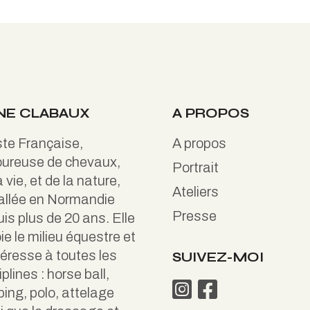
NE CLABAUX
A PROPOS
ste Française,
A propos
ureuse de chevaux,
Portrait
a vie, et de la nature,
Ateliers
allée en Normandie
Presse
is plus de 20 ans. Elle
ie le milieu équestre et
téresse à toutes les
SUIVEZ-MOI
iplines : horse ball,
ing, polo, attelage