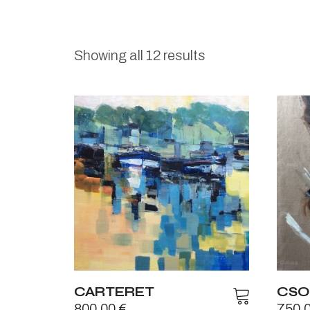
Showing all 12 results
CARTERET
CSO
800,00
€
750,