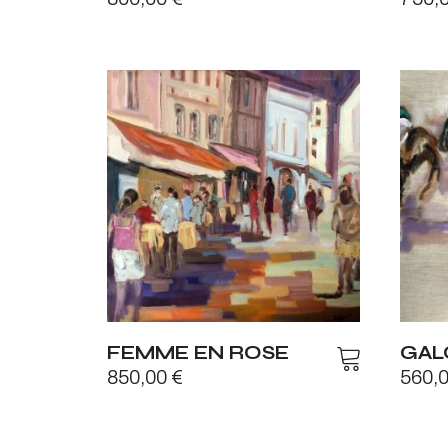
FEMME EN ROSE
GAL
850,00
€
560,