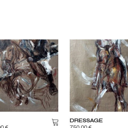
DRESSAGE
00
€
750,00
€