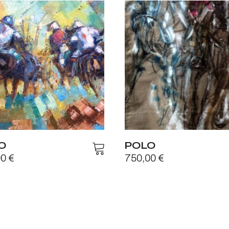
O
POLO
00
€
750,00
€