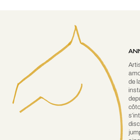
AN
Arti
amo
de l
inst
depu
côto
s’in
disc
jump