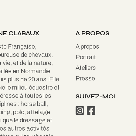
NE CLABAUX
A PROPOS
ste Française,
A propos
ureuse de chevaux,
Portrait
a vie, et de la nature,
Ateliers
allée en Normandie
Presse
is plus de 20 ans. Elle
ie le milieu équestre et
téresse à toutes les
SUIVEZ-MOI
iplines : horse ball,
ing, polo, attelage
i que le dressage et
es autres activités