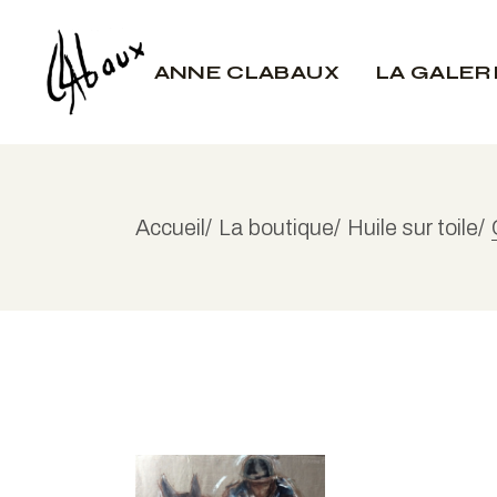
Skip
to
A propos
the
ANNE CLABAUX
LA GALER
content
Portrait
L’atelier
Presse
A propos
Portrait
Accueil
La boutique
Huile sur toile
L’atelier
Presse