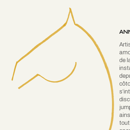
AN
Arti
amo
de l
inst
depu
côto
s’in
disc
jump
ains
tout