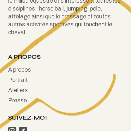
le milieu équestre et s’intéresse à toutes les
disciplines : horse ball, jumping, polo,
attelage ainsi que le dressage et toutes
autres activités sportives qui touchent le
cheval.
A PROPOS
A propos
Portrait
Ateliers
Presse
SUIVEZ-MOI