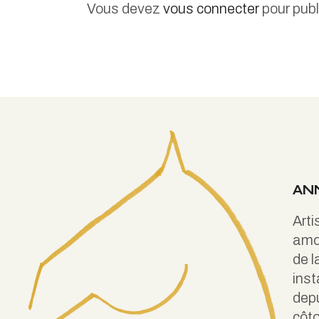
Vous devez
vous connecter
pour publ
AN
Arti
amo
de l
inst
depu
côto