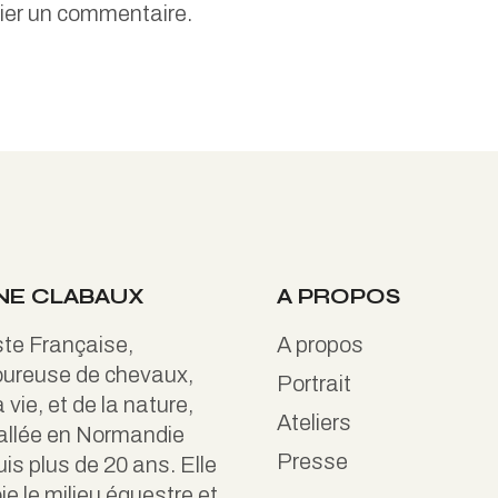
ier un commentaire.
NE CLABAUX
A PROPOS
ste Française,
A propos
ureuse de chevaux,
Portrait
a vie, et de la nature,
Ateliers
allée en Normandie
Presse
is plus de 20 ans. Elle
ie le milieu équestre et