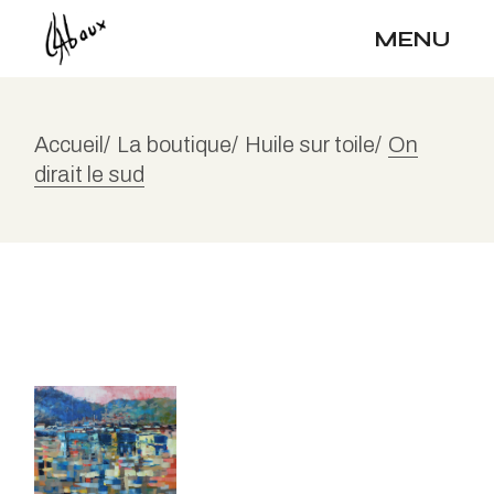
Skip
to
MENU
the
content
Accueil
La boutique
Huile sur toile
On
dirait le sud