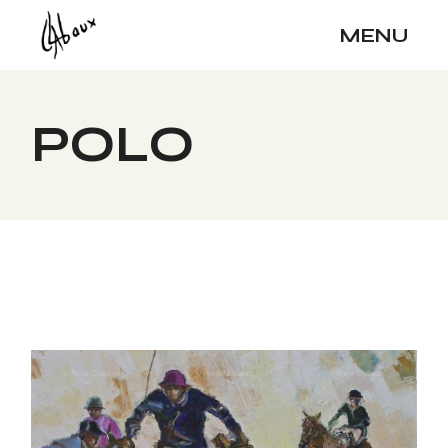
Skip
to
MENU
the
content
POLO