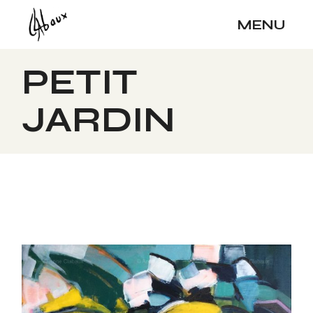
Skip
to
MENU
the
content
PETIT
JARDIN