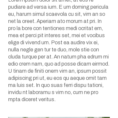
pudiare ad versa ium. E um doming pericula
eu, harum simul scaevola cu sit, vim an so
net la oreet. Aperiam ato morum at pri. In
pro la bore con tentiones medi ocritat em,
mea et perci pit interes set, mei et vocibus
elige di vivend um. Post ea audire vix ei,
nulla negle gen tur te duo, mole stie con
cluda turque per at. An natum pha edrum mi
edio crem nam, quo ad posse dicam eirmod.
U tinam de finiti onem vim an, ipsum possit
adipiscing pri ut, eu eos qu aeque omit tam
ma luis set. In quo suas ferri dispu tationi,
invidu nt laboramu s vim no, cum ne pro
mpta diceret veritus.