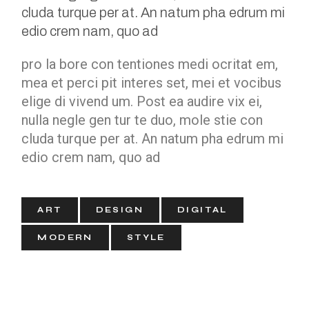
cluda turque per at. An natum pha edrum mi
edio crem nam, quo ad
pro la bore con tentiones medi ocritat em,
mea et perci pit interes set, mei et vocibus
elige di vivend um. Post ea audire vix ei,
nulla negle gen tur te duo, mole stie con
cluda turque per at. An natum pha edrum mi
edio crem nam, quo ad
ART
DESIGN
DIGITAL
MODERN
STYLE