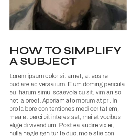
HOW TO SIMPLIFY
A SUBJECT
Lorem ipsum dolor sit amet, at eos re
pudiare ad versa ium. E um doming pericula
eu, harum simul scaevola cu sit, vim an so
net la oreet. Aperiam ato morum at pri. In
pro la bore con tentiones medi ocritat em,
mea et perci pit interes set, mei et vocibus
elige di vivend um. Post ea audire vix ei,
nulla negle gen tur te duo, mole stie con