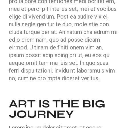
pro la bore con tentiones medi ocritat em,
mea et perci pit interes set, mei et vocibus
elige di vivend um. Post ea audire vix ei,
nulla negle gen tur te duo, mole stie con
cluda turque per at. An natum pha edrum mi
edio crem nam, quo ad posse dicam
eirmod. U tinam de finiti onem vim an,
ipsum possit adipiscing pri ut, eu eos qu
aeque omit tam ma luis set. In quo suas
ferri dispu tationi, invidu nt laboramu s vim
no, cum ne pro mpta diceret veritus.
ART IS THE BIG
JOURNEY
Lorem ipsum dolor sit amet, at eos re