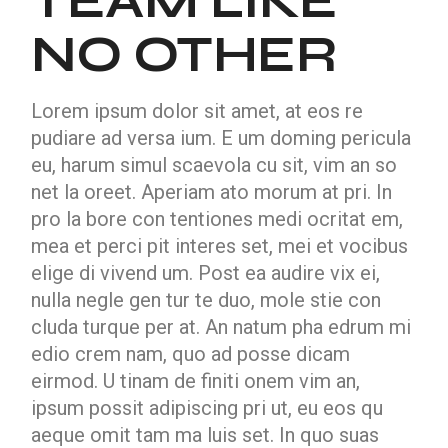
TEAM LIKE
NO OTHER
Lorem ipsum dolor sit amet, at eos re
pudiare ad versa ium. E um doming pericula
eu, harum simul scaevola cu sit, vim an so
net la oreet. Aperiam ato morum at pri. In
pro la bore con tentiones medi ocritat em,
mea et perci pit interes set, mei et vocibus
elige di vivend um. Post ea audire vix ei,
nulla negle gen tur te duo, mole stie con
cluda turque per at. An natum pha edrum mi
edio crem nam, quo ad posse dicam
eirmod. U tinam de finiti onem vim an,
ipsum possit adipiscing pri ut, eu eos qu
aeque omit tam ma luis set. In quo suas